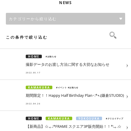
NEWS
カテゴリーから絞り込む
この条件で絞り込む
HOME
#お知らせ
撮影データのお渡し方法に関する大切なお知らせ
2022.05.17
KAMAKURA
#イベント
#お知らせ
期間限定！！Happy Half Birthday Plan･:*+.(鎌倉STUDIO)
2022.04.26
HOME
KAMAKURA
YOKOSUKA
#クリエイティブ
【新商品】☆.｡.:*FRAME スクエア3P販売開始！！*:.｡.☆