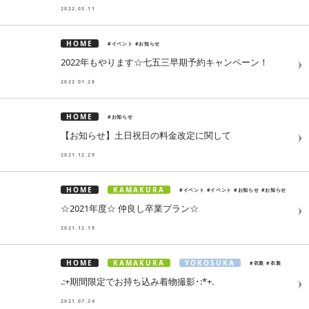
2022.03.11
HOME
#イベント
#お知らせ
2022年もやります☆七五三早期予約キャンペーン！
2022.01.28
HOME
#お知らせ
【お知らせ】土日祝日の料金改定に関して
2021.12.29
HOME
KAMAKURA
#イベント
#イベント
#お知らせ
#お知らせ
☆2021年度☆ 仲良し卒業プラン☆
2021.12.19
HOME
KAMAKURA
YOKOSUKA
#衣装
#衣装
.:+期間限定でお持ち込み着物撮影･:*+.
2021.07.24