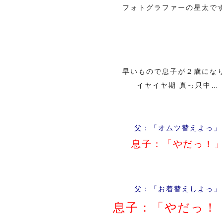
フォトグラファーの星太で
・
・
早いもので息子が２歳にな
イヤイヤ期 真っ只中…
・
父：「オムツ替えよっ」
息子：「やだっ！
・
父：「お着替えしよっ」
息子：「やだっ！