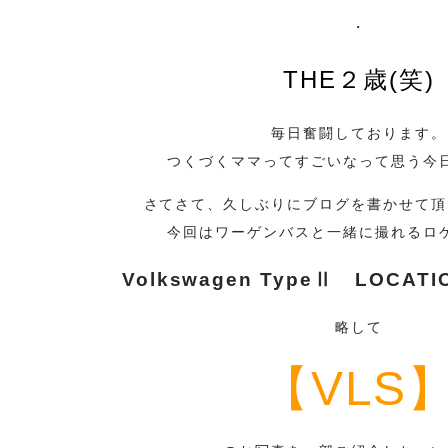
・
THE２歳(笑)
毎日奮闘しております。
つくづくママってすごいなって思う今
さてさて、久しぶりにブログを書かせて頂
今回はワーゲンバスと一緒に撮れるロ
Volkswagen TypeⅡ LOCATI
略して
【VLS