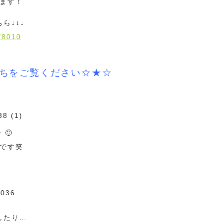
ます！
ら↓↓↓
s/8010
たちをご覧ください☆★☆
🙂
です笑
したり…