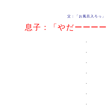
・
父：「お風呂入ろっ」
息子：「やだーーーー
・
・
・
・
・
・
・