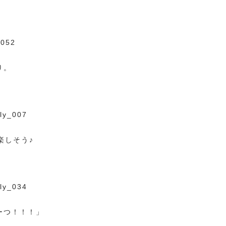
り。
楽しそう♪
ーつ！！！」