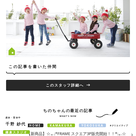
この記事を書いた仲間
このスタッフ詳細へ
ちのちゃんの最近の記事
WHAT’S NEW
産休・育休中
千野 紗代
HOME
KAMAKURA
YOKOSUKA
#クリエイティブ
鎌倉スタジオ
【新商品】☆.｡.:*FRAME スクエア3P販売開始！！*:.｡.☆